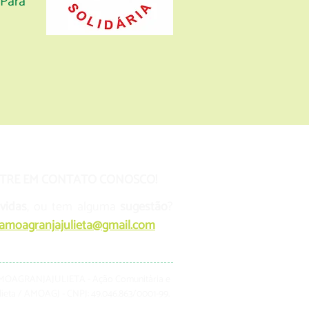
 Para
NTRE EM CONTATO CONOSCO!
vidas
, ou tem alguma
sugestão
?
amoagranjajulieta@gmail.com
AMOAGRANJAJULIETA - Ação Comunitária e
ulieta / AMOAGJ - CNPJ: 49.046.863/0001-99.