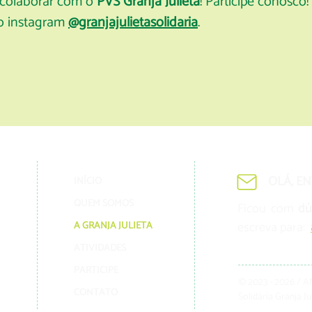
e colaborar com o
PVS Granja Julieta
! Participe conosco!
no instagram
@granjajulietasolidaria
.
OLÁ, E
INÍCIO
QUEM SOMOS
Ficou com
dú
escreva para:
A GRANJA JULIETA
ATIVIDADES
PARTICIPE
© 2023 - 2026 / 
CONTATO
Solidária Granja J