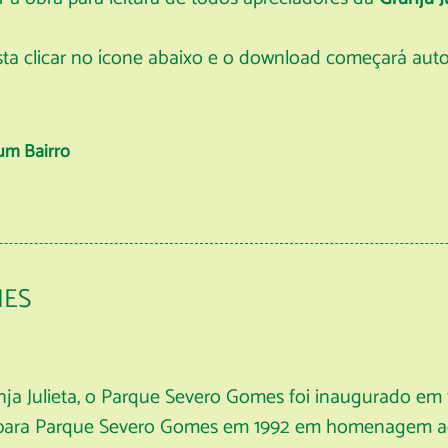
asta clicar no ícone abaixo e o download começará au
 um Bairro
MES
nja Julieta, o Parque Severo Gomes foi inaugurado e
me para Parque Severo Gomes em 1992 em homenagem a