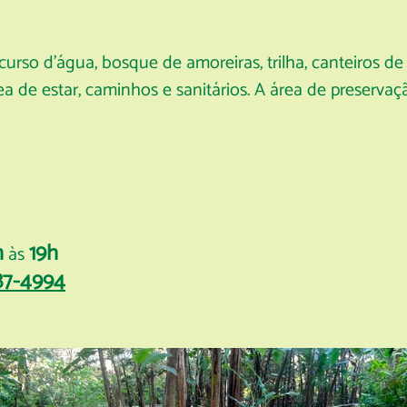
urso d’água, bosque de amoreiras, trilha, canteiros de 
área de estar, caminhos e sanitários. A área de preserv
h
19h
às
87-4994