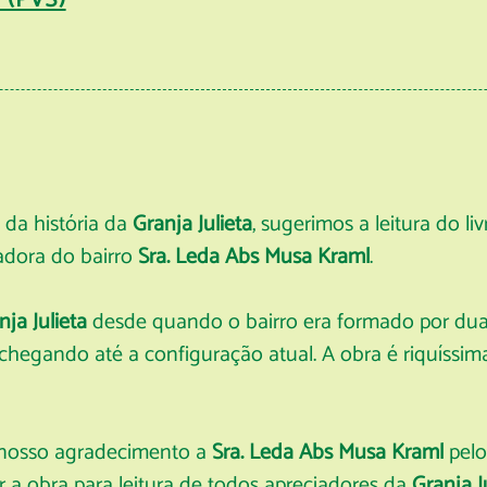
 (PVS)
da história da
Granja Julieta
, sugerimos a leitura do liv
radora do bairro
Sra. Leda Abs Musa Kraml
.
nja Julieta
desde quando o bairro era formado por dua
chegando até a configuração atual. A obra é riquíssima
i nosso agradecimento a
Sra. Leda Abs Musa Kraml
pelo 
zar a obra para leitura de todos apreciadores da
Granja J