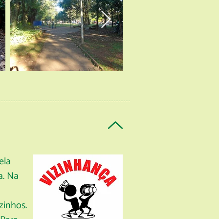
ela
a. Na
zinhos.